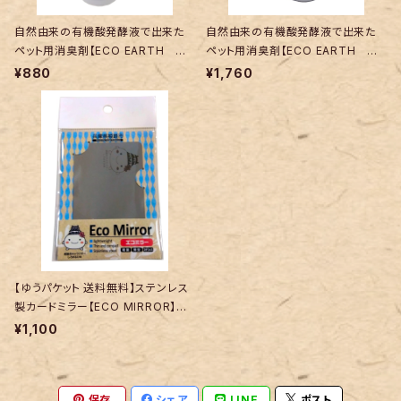
自然由来の有機酸発酵液で出来た
自然由来の有機酸発酵液で出来た
ペット用消臭剤【ECO EARTH ペ
ペット用消臭剤【ECO EARTH ペ
ット用】 携帯用スプレー30ｍｌ
ット用】 スプレー300ｍｌ
¥880
¥1,760
【ゆうパケット 送料無料】ステンレス
製カードミラー【ECO MIRROR】兵
庫県姫路市『しろまるひめ』カードサ
¥1,100
イズ コンパクトミラー 軽量 手鏡 お
しゃれ スマホ 旅行 アウトドア
保存
シェア
LINE
ポスト