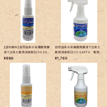
【送料無料】自然由来の有機酸発酵
自然由来の有機酸発酵液で出来た
液で出来た靴用消臭剤【ECO EART
靴用消臭剤【ECO EARTH 靴用】
H 靴用】 携帯用スプレー30ｍ
スプレー300ｍｌ
¥880
¥1,760
ｌ